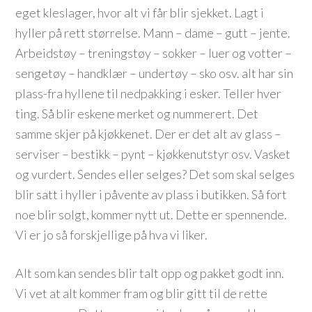
eget kleslager, hvor alt vi får blir sjekket. Lagt i
hyller på rett størrelse. Mann – dame – gutt – jente.
Arbeidstøy – treningstøy – sokker – luer og votter –
sengetøy – handklær – undertøy – sko osv. alt har sin
plass-fra hyllene til nedpakking i esker. Teller hver
ting. Så blir eskene merket og nummerert. Det
samme skjer på kjøkkenet. Der er det alt av glass –
serviser – bestikk – pynt – kjøkkenutstyr osv. Vasket
og vurdert. Sendes eller selges? Det som skal selges
blir satt i hyller i påvente av plass i butikken. Så fort
noe blir solgt, kommer nytt ut. Dette er spennende.
Vi er jo så forskjellige på hva vi liker.
Alt som kan sendes blir talt opp og pakket godt inn.
Vi vet at alt kommer fram og blir gitt til de rette