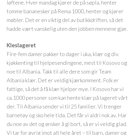
løftene. Hver mandag kjører de på søpla, henter
tomme bananesker på Rema 1000, henter og kjører
møbler. Det er en viktig del av butikkdriften, så det
hadde vært vanskelig uten den jobben mennene gjør.
Kleslageret
Fire-fem damer pakker to dager i uka, klær og div.
kjøkkenting til hjelpesendingene, mest til Kosovo og
noe til Albania. Takk til alle dere som gir Team
Albania klær. Det er veldig kjærkomment. Folk er
fattige, så det å få klær hjelper mye. I Kosovo har vi
ca.1000 personer som kan hente klær på lageret vårt
der. Til Albania sender vi til 25 familier. Vi trenger
barnetøy og sko hele tida. Det får vi aldri nok av. Har
du noe av det og ønsker å gi bort, så er vi veldig glad.
Vi tar for øvrig imot alt hele året – til barn, damer og