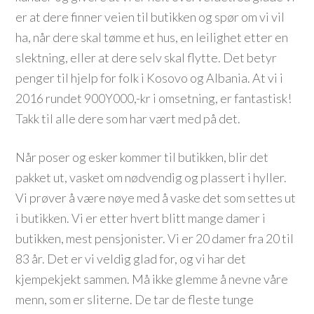
er at dere finner veien til butikken og spør om vi vil
ha, når dere skal tømme et hus, en leilighet etter en
slektning, eller at dere selv skal flytte. Det betyr
penger til hjelp for folk i Kosovo og Albania. At vi i
2016 rundet 900Y000,-kr i omsetning, er fantastisk!
Takk til alle dere som har vært med på det.
Når poser og esker kommer til butikken, blir det
pakket ut, vasket om nødvendig og plassert i hyller.
Vi prøver å være nøye med å vaske det som settes ut
i butikken. Vi er etter hvert blitt mange damer i
butikken, mest pensjonister. Vi er 20 damer fra 20 til
83 år. Det er vi veldig glad for, og vi har det
kjempekjekt sammen. Må ikke glemme å nevne våre
menn, som er sliterne. De tar de fleste tunge