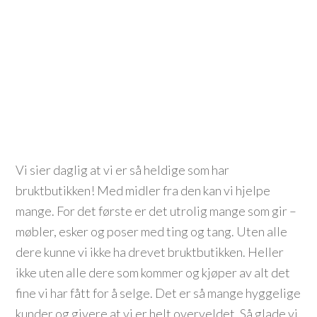
Vi sier daglig at vi er så heldige som har
bruktbutikken! Med midler fra den kan vi hjelpe
mange. For det første er det utrolig mange som gir –
møbler, esker og poser med ting og tang. Uten alle
dere kunne vi ikke ha drevet bruktbutikken. Heller
ikke uten alle dere som kommer og kjøper av alt det
fine vi har fått for å selge. Det er så mange hyggelige
kunder og givere at vi er helt overveldet. Så glade vi