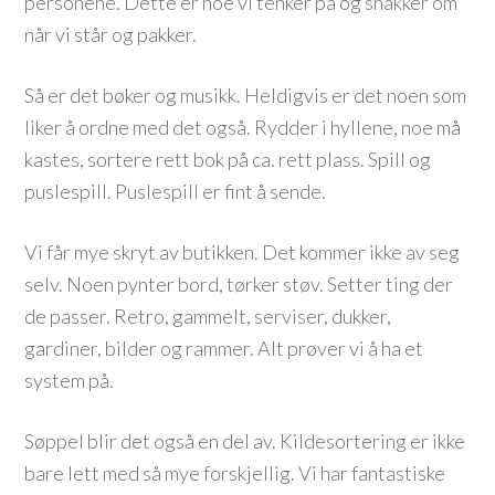
personene. Dette er noe vi tenker på og snakker om
når vi står og pakker.
Så er det bøker og musikk. Heldigvis er det noen som
liker å ordne med det også. Rydder i hyllene, noe må
kastes, sortere rett bok på ca. rett plass. Spill og
puslespill. Puslespill er fint å sende.
Vi får mye skryt av butikken. Det kommer ikke av seg
selv. Noen pynter bord, tørker støv. Setter ting der
de passer. Retro, gammelt, serviser, dukker,
gardiner, bilder og rammer. Alt prøver vi å ha et
system på.
Søppel blir det også en del av. Kildesortering er ikke
bare lett med så mye forskjellig. Vi har fantastiske