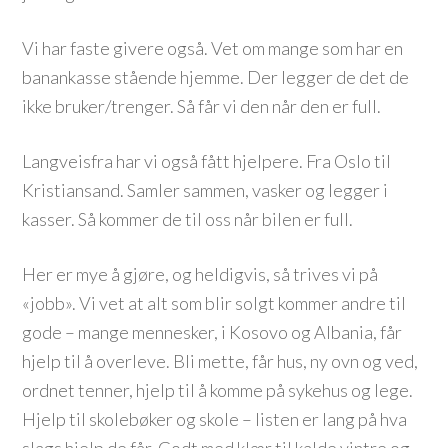
Vi har faste givere også. Vet om mange som har en
banankasse stående hjemme. Der legger de det de
ikke bruker/trenger. Så får vi den når den er full.
Langveisfra har vi også fått hjelpere. Fra Oslo til
Kristiansand. Samler sammen, vasker og legger i
kasser. Så kommer de til oss når bilen er full.
Her er mye å gjøre, og heldigvis, så trives vi på
«jobb». Vi vet at alt som blir solgt kommer andre til
gode – mange mennesker, i Kosovo og Albania, får
hjelp til å overleve. Bli mette, får hus, ny ovn og ved,
ordnet tenner, hjelp til å komme på sykehus og lege.
Hjelp til skolebøker og skole – listen er lang på hva
slags hjelp de får. Godt med klær til kalde vintre og