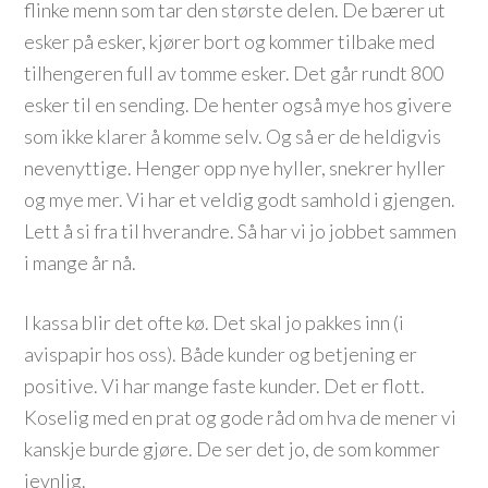
flinke menn som tar den største delen. De bærer ut
esker på esker, kjører bort og kommer tilbake med
tilhengeren full av tomme esker. Det går rundt 800
esker til en sending. De henter også mye hos givere
som ikke klarer å komme selv. Og så er de heldigvis
nevenyttige. Henger opp nye hyller, snekrer hyller
og mye mer. Vi har et veldig godt samhold i gjengen.
Lett å si fra til hverandre. Så har vi jo jobbet sammen
i mange år nå.
I kassa blir det ofte kø. Det skal jo pakkes inn (i
avispapir hos oss). Både kunder og betjening er
positive. Vi har mange faste kunder. Det er flott.
Koselig med en prat og gode råd om hva de mener vi
kanskje burde gjøre. De ser det jo, de som kommer
jevnlig.