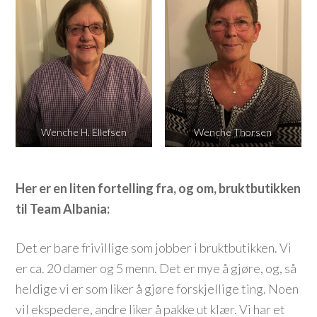
Wenche H. Ellefsen
Wenche Thorsen
Her er en liten fortelling fra, og om, bruktbutikken
til Team Albania:
Det er bare frivillige som jobber i bruktbutikken. Vi
er ca. 20 damer og 5 menn. Det er mye å gjøre, og, så
heldige vi er som liker å gjøre forskjellige ting. Noen
vil ekspedere, andre liker å pakke ut klær. Vi har et