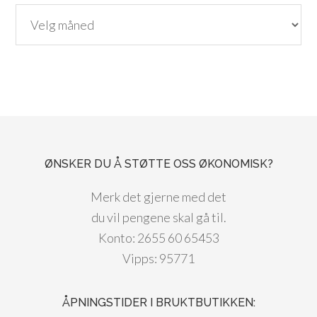
Arkiv
ØNSKER DU Å STØTTE OSS ØKONOMISK?
Merk det gjerne med det
du vil pengene skal gå til.
Konto: 2655 60 65453
Vipps: 95771
ÅPNINGSTIDER I BRUKTBUTIKKEN: